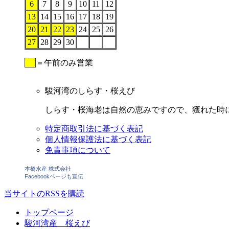
6
7
8
9
10
11
12
13
14
15
16
17
18
19
20
21
22
23
24
25
26
27
28
29
30
＝午前のみ営業
駿河湾のしらす・桜えび
しらす・桜海老は自然の恵みですので、獲れた時
特定商取引法に基づく表記
個人情報保護法に基づく表記
免責事項について
本橋水産 株式会社
Facebookページも宣伝
当サイトのRSSを購読
トップページ
駿河湾産 桜えび