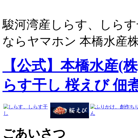
駿河湾産しらす、しらす
ならヤマホン 本橋水産
【公式】本橋水産(株)
らす干し 桜えび 佃
ごあいさつ