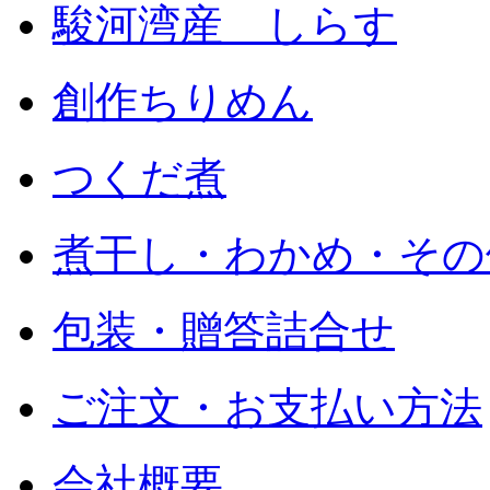
駿河湾産 しらす
創作ちりめん
つくだ煮
煮干し・わかめ・その
包装・贈答詰合せ
ご注文・お支払い方法
会社概要